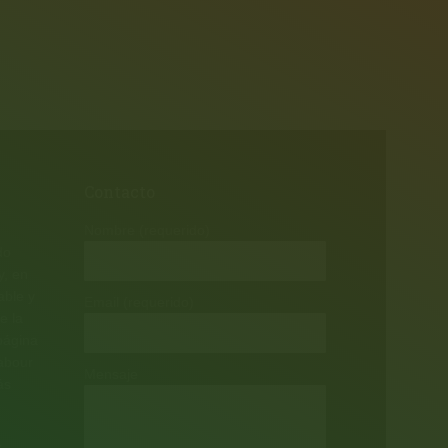
Contacto
Nombre (requerido)
do
y, en
able y
Email (requerido)
e la
página
labour
Mensaje
ás