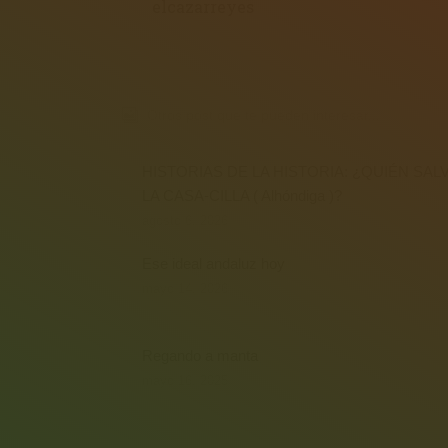
elcazarreyes
Otros post que te pueden interesar...
HISTORIAS DE LA HISTORIA: ¿QUIÉN SAL
LA CASA-CILLA ( Alhóndiga )?
agosto 6, 2026
Ese ideal andaluz hoy
mayo 14, 2026
Regando a manta
mayo 16, 2025