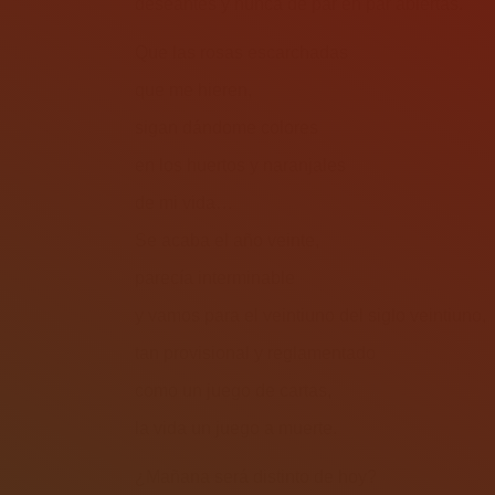
deseantes y nunca de par en par abiertas.
Que las rosas escarchadas
que me hieren,
sigan dándome colores
en los huertos y naranjales
de mi vida…
Se acaba el año veinte,
parecía interminable
y vamos para el veintiuno del siglo veintiuno,
tan provisional y reglamentado
como un juego de cartas,
la vida un juego a muerte.
¿Mañana será distinto de hoy?