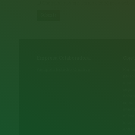
Guarda mi nombre, correo electrónico y web e
Submit
Empresa Colaboradora:
Obje
Amapola Estudio Creativo
Primer
person
aquell
segund
doloro
comarc
intent
of lov
íntegr
entrad