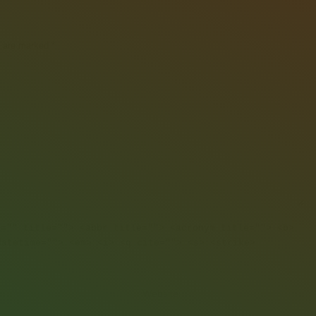
ds are marked
*
f="" title=""> <abbr title=""> <acronym title=""> <b>
datetime=""> <em> <i> <q cite=""> <s> <strike>
Website