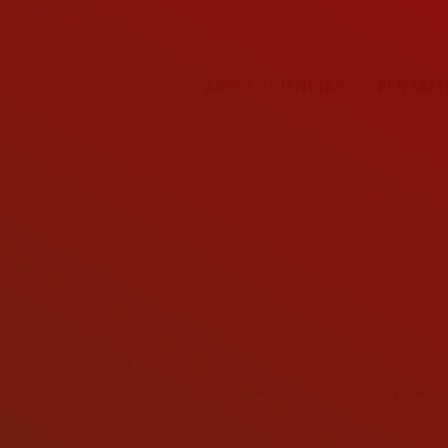
ARTES Y CIENCIAS
PENSAMI
enero 6, 2021
Leave a comment
C
“
Cada vez iré sintiendo menos y recordan
sentimientos, un diccionario de caras y días 
discurso”.