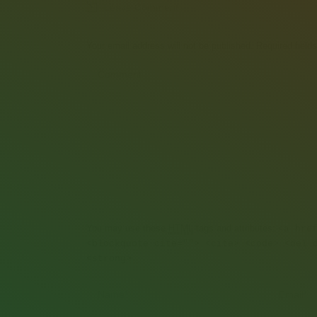
Leave Comment
Your email address will not be published. Required fiel
Comment
You may use these
HTML
tags and attributes:
<a hre
<blockquote cite=""> <cite> <code> <del 
<strong>
Name *
Email *