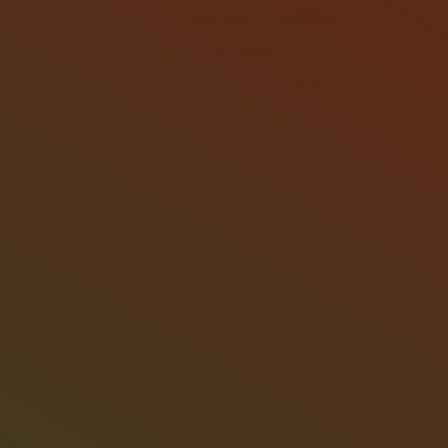
No lo sé, aquí estoy esperando,
casi entero y decidido.
A lo lejos brilla la esperanza…
Aquí está….
En la fragua pasional de nuestra alba.
Etnopoética
Eulogio J. Lacalle Fimia
Palma del Río, 31 de enero de 2020
About the author