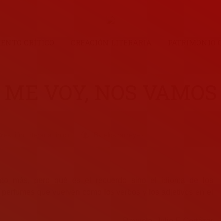
ENTO CRÍTICO
CREACIÓN LITERARIA
PATRIMONIO 
ME VOY, NOS VAMOS
reación Literaria
,
inicio
By
elcazarreyes
do más, pero qué es el recuerdo sino el idioma de los
y perfumes que vuelven como los verbos y los adjetivos en el
Rayuela, Julio F. Cortázar