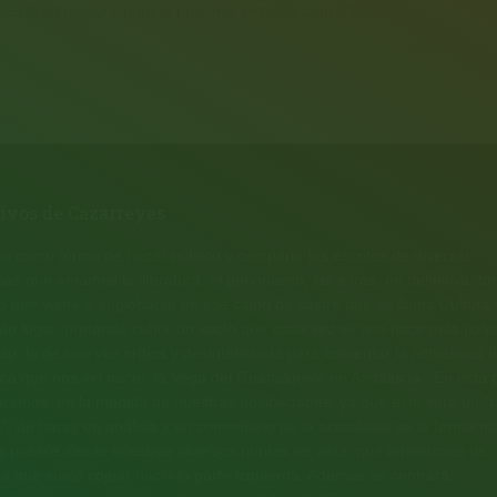
n este navegador para la próxima vez que comente.
clear form
tivos de Cazarreyes
o como forma de hacer público y compartir los escritos de diversas
as que amamos la literatura, el periodismo, las letras, en definitiva, to
o que viene a englobarse en ese cajón de sastre que se llama Cultura 
o lugar, pretende cubrir un vacío que cada vez se nos hace más palp
so, la de una voz crítica y desinteresada para comentar la actualidad d
a que nos vio nacer, la Vega del Guadalquivir en Andalucía. En esta 
aremos, en la medida de nuestras posibilidades, ya que esto será un “
e”, de hacer un análisis y un comentario de la actualidad de la forma m
a posible desde nuestros diversos puntos de vista, que advertimos de
a que suele cojear hacia la parte izquierda. Además se centrará