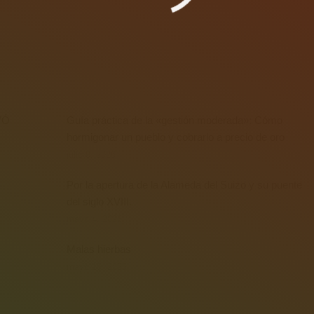
VÓ
Guía práctica de la «gestión moderada»: Cómo
hormigonar un pueblo y cobrarlo a precio de oro
julio 9, 2026
Por la apertura de la Alameda del Suizo y su puente
del siglo XVIII.
mayo 4, 2026
Malas hierbas
mayo 15, 2025