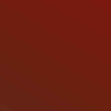
Vengo de pasear por el puente viejo,
el de hierro, en esta Palma que es una mano
y es un designio y es quimera.
Ya es hora de estar protegido
del frío y el viento que enfría aún más
la vega y las islas del río grande.
Bajo la fría y menguante luna llena
de la larga noche sonrío
a los escombros de mis sueños.
Doy por desatrancadas ciertas puertas
siempre en las alas del cielo,