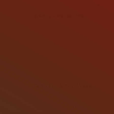
septiembre 9, 2025 at 12:37 pm
Responder
grow a garden calculator
Excelente blog, muy útil para estar al
día de los temas de Palma del Río y la
Vega del Guadalquivir. Los artículos son
interesantes y la perspectiva crítica es muy valiosa.
¡Seguir así!
noviembre 7, 2025 at 1:18 am
Responder
Football prediction software
¡Absolutamente! Este blog es como el
cajón de sastre cultural que siempre
necesitamos, aunque el labour of love
se sienta más como struggle of coffee. Me encanta