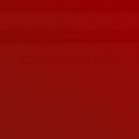
MENU
REGANDO A MANTA
mayo 16, 2025
2 Comments
Artes y Ciencias
,
inicio
By
elcazarreyes