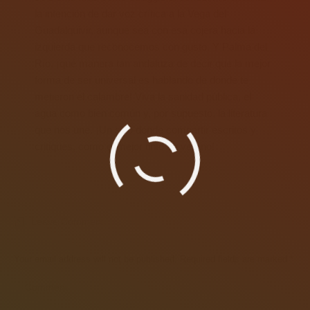
la intención de dar voz crítica a la Vega del
Guadalquivir, aunque sea con esa cojera hacia la
izquierda que reconocemos con gusto. Y Palma del
Río, ¡qué manera tan andaluza de decir que la mejor
forma de ser universal es hablando de donde te
metieron el calambre! Viva la sanidad pública, el
agua como bien común y, por supuesto, la literatura
que nos une. ¡Un sitio donde compartir escritos y
critiques, como el mejor tinto de verano!
Leave Comment
Your email address will not be published. Required fields are marked
*
Comment