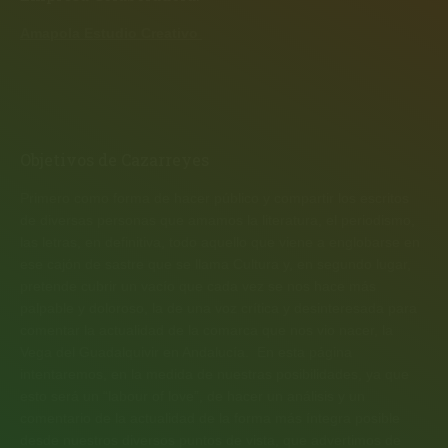
Amapola Estudio Creativo
Objetivos de Cazarreyes
Primero como forma de hacer público y compartir los escritos
de diversas personas que amamos la literatura, el periodismo,
las letras, en definitiva, todo aquello que viene a englobarse en
ese cajón de sastre que se llama Cultura y, en segundo lugar,
pretende cubrir un vacío que cada vez se nos hace más
palpable y doloroso, la de una voz crítica y desinteresada para
comentar la actualidad de la comarca que nos vio nacer, la
Vega del Guadalquivir en Andalucía. En esta página
intentaremos, en la medida de nuestras posibilidades, ya que
esto será un “labour of love”, de hacer un análisis y un
comentario de la actualidad de la forma más íntegra posible
desde nuestros diversos puntos de vista, que advertimos de