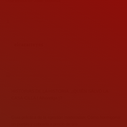
Una viñeta de Juan Ventosa
About the author
elcazarreyes
Otros post que te pueden interesar...
HISTORIAS DE LA HISTORIA: ¿QUIÉN SALVÓ LA
CASA-CILLA ( Alhóndiga )?
agosto 6, 2026
Guía práctica de la «gestión moderada»: Cómo hormigonar
un pueblo y cobrarlo a precio de oro