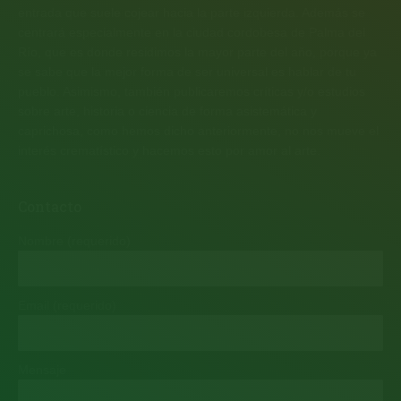
entrada que suele cojear hacia la parte izquierda. Además se
centrará especialmente en la ciudad cordobesa de Palma del
Río, que es donde residimos la mayor parte del año, porque ya
se sabe que la mejor forma de ser universal es hablar de tu
pueblo. Asimismo, también publicaremos críticas y/o estudios
sobre arte, historia o ciencia de forma asistemática y
caprichosa, como hemos dicho anteriormente, no nos mueve el
interés crematístico y hacemos esto por amor al arte.
Contacto
Nombre (requerido)
Email (requerido)
Mensaje