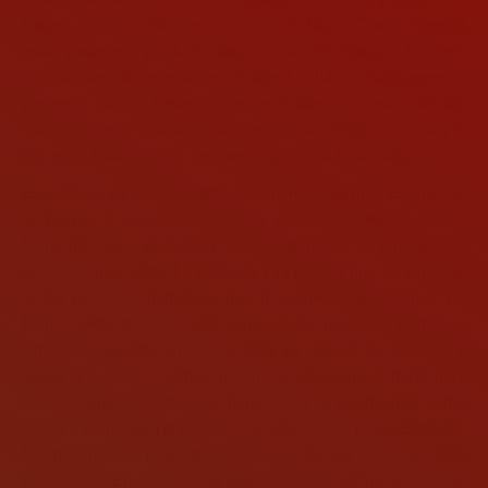
trabajo todo el año, cosa que no se hace. Como muestra
estas jornadas, que han contado con ¡dos comunicaciones!,
una de ellas del asesor del alcalde. No hay comunicantes ni
pagando: en las bases se especificaba un premio de 300
euros a aquella comunicación merecedora de tal distinción y ni
por esas. Visto lo visto, del premio nunca más se supo.
Es cansino ya escribir sobre esto porque siempre es más de
lo mismo. Ni siquiera desde una institución como el Museo
Municipal se investigan los materiales obtenidos de
excavaciones como La Berduga y la política que se sigue es
la del perro del hortelano, que ni come ni deja comer. En
Palma nadie trabaja sobre arqueología, ni desde el museo
siquiera, siguiendo una trayectoria ya clásica de desgana y
apatía que sólo se rompe por iniciativas como el mirar para
otro lado ante la destrucción pura y dura de yacimientos como
el de La Palmosa o el poblado calcolítico de la propia Berduga.
Mucho menos publicar resultados de las excavaciones
realizadas. “En eso estaba pensando yo”, afirmó la, durante