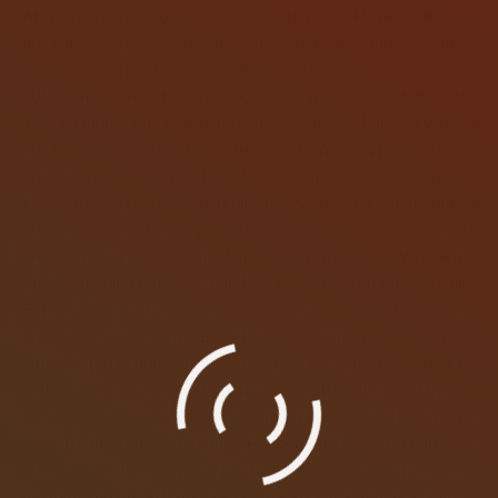
Ahora que lo pienso, igual la anécdota de los Reyes Católicos
no hubiese pasado desapercibida para los fans de tales
efemérides si se hubiesen publicado las comunicaciones de
2016 en la revista
Ariadna,
y el trabajo de todos los
investigadores que estuvieron en las jornadas hubiese visto la
luz. Lo malo es que
Ariadna
lleva diez años sin publicarse, lo
cual quiere decir que hay 10 ediciones de las Jornadas
Portocarrero que no se han divulgado. Me hizo mucha gracia
cuando, en las bases para presentar comunicaciones este
año, se decía que serían difundidas en
Ariadna
. Vaya dilema:
¿piensan editar todas las que hay pendientes en una obra tipo
Espasa o van a sacar sólo las de este año en un folletito? Ya
en serio: ante la invisibilidad de los comunicantes en las
jornadas (en la publicidad, los tiempos, el lugar, la ausencia de
certificación…), y ante el desprecio mostrado hacia el trabajo
de todos los investigadores que han participado a lo largo de
esos 10 años en las Jornadas Portocarrero y que no han visto
publicado su trabajo (y no por falta de dinero sino, repito, por
desgana) no me extraña que no aparezca por aquí ni el Tato.