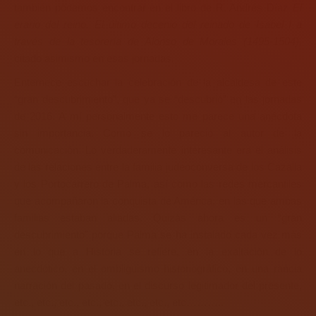
también podemos encontrar en el libro de R. Andrés Díaz
El
erario del reino. El último decenio del reinado de Isabel I a
través de la tesorería de Alonso de Morales (1495-1504),
citado asimismo en esas jornadas
.
Enternece escuchar la celebración de la alcaldesa de este
“gran descubrimiento”, que ya se “descubrió” en las jornadas
de 2016. A mí personalmente esto me parece una anécdota
sin importancia. Como se lo pareció al autor de la
comunicación. Lo verdaderamente interesante era el análisis
de las relaciones entre la familia judeoconversa de los Cazalla
y los Portocarrero de Palma, así como las redes mercantiles
que acompañaron la conquista de América, en las que ambas
familias estaban aliadas. Quizás ahora es un “gran
descubrimiento” porque Palma se ha instalado cada vez más
en lo que a Historia se refiere, en la exaltación de lo
anecdótico, en el ombliguismo historiográfico, en una rancia
narración del pasado, en el discurso legitimador del presente,
etc., etc., etc., etc., etc., etc., etc., etc………..