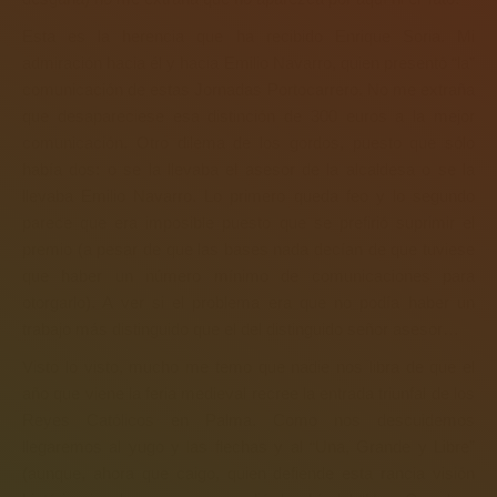
Esta es la herencia que ha recibido Enrique Soria. Mi
admiración hacia él y hacia Emilio Navarro, quien presentó “la”
comunicación de estas Jornadas Portocarrero. No me extraña
que desapareciese esa distinción de 300 euros a la mejor
comunicación. Otro dilema de los gordos, puesto que sólo
había dos: o se la llevaba el asesor de la alcaldesa o se la
llevaba Emilio Navarro. Lo primero queda feo y lo segundo
parece que era imposible puesto que se prefirió suprimir el
premio (a pesar de que las bases nada decían de que tuviese
que haber un número mínimo de comunicaciones para
otorgarlo). A ver si el problema era que no podía haber un
trabajo más distinguido que el del distinguido señor asesor…
Visto lo visto, mucho me temo que nadie nos libra de que el
año que viene la feria medieval recree la entrada triunfal de los
Reyes Católicos en Palma. Como nos descuidemos
llegaremos al yugo y las flechas y al “Una, Grande y Libre”
(aunque, ahora que caigo, quien defiende esta rancia visión