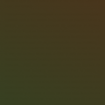
histórica igual es que nunca salió de ahí; del “Una, Grande y
Libre”, me refiero).
Para terminar, querría preguntar a los responsables de nuestro
gobierno local si tan terrible sería dejarse de paparruchadas y
apoyar, por ejemplo, el proyecto de digitalizar el Archivo
Notarial de Posadas (esa joya para la investigación local que
se deteriora cada año más); o fomentar la investigación local;
o responsabilizarse de la conservación de yacimientos; o
difundir la documentación recopilada sobre la Guerra Civil en
la web del Archivo Municipal; o dotar a éste de un espacio
apropiado; o levantar un proyecto digno y respetuoso para La
Palmosa… Para todo esto pueden contar con muchos de
nosotros y con nuestras asociaciones. Para lo rancio, lo
anécdótico y la legitimación de esa visión de que ustedes y su
PSOE son el cenit de la evolución histórica palmeña (y que las
aspiraciones de mejora de esta comunidad pasan por
fortalecerlos y avivarlos a costa de lo que sea), busquen por
otro lado. Particularmente, a mí no me da la gana de compartir
su narración histórica, esa del “progreso imparable palmeño”;