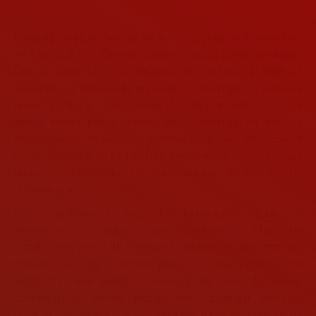
Recientemente se han celebrado las Jornadas Portocarrero
en Palma del Río. En esta ocasión, dirigidas por el catedrático
Enrique Soria de la Universidad de Córdoba, el cual ha
defendido un interesante proyecto de investigación sobre la
herencia de los judeoconversos. Efectivamente, como él
afirma, Palma podría apostar por la investigación histórica
pero, lamentablemente, los gobernantes locales (en especial
los responsables de Cultura) nos tienen acostumbrados a que
proyectos como este que Soria expone les importen un
pimiento morrón.
Pelada tenemos la boca los historiadores locales y
asociaciones culturales (como Saxoferreo o María de
Cazalla), de repetir la necesidad fomentar la investigación,
trabajar con los departamentos de universidades, dar
facilidades para realizar proyectos de tesis doctorales,
conservar las fuentes documentales, digitalizar archivos,
proteger yacimientos… Y eso pasa por creérselo y realizar un