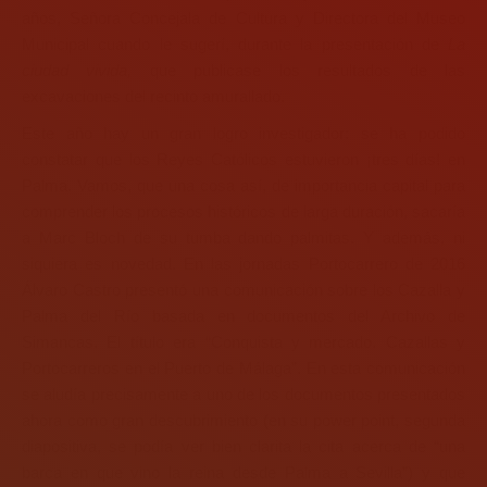
años, Señora Concejala de Cultura y Directora del Museo
Municipal cuando le sugerí, durante la presentación de
La
ciudad vivida,
que publicase los resultados de las
excavaciones del recinto amurallado.
Este año hay un gran logro investigador: se ha podido
constatar que los Reyes Católicos estuvieron ¡tres días! en
Palma. Vamos, que una cosa así, de importancia capital para
comprender los procesos históricos de larga duración, sacaría
a Marc Bloch de su tumba dando palmitas. Y además, ni
siquiera es novedad. En las jornadas Portocarrero de 2016
Álvaro Castro presentó una comunicación sobre los Cazalla y
Palma del Río basada en documentos del Archivo de
Simancas. El título era “Conquista y mercado. Cazallas y
Portocarreros en el Puerto de Málaga”. En esta comunicación
se aludía precisamente a uno de los documentos presentados
ahora como gran descubrimiento (en su power point, segunda
diapositiva, se podía ver bien clarita la cita acerca de “una
barca en que vino la reina desde Palma a Sevilla”) y que