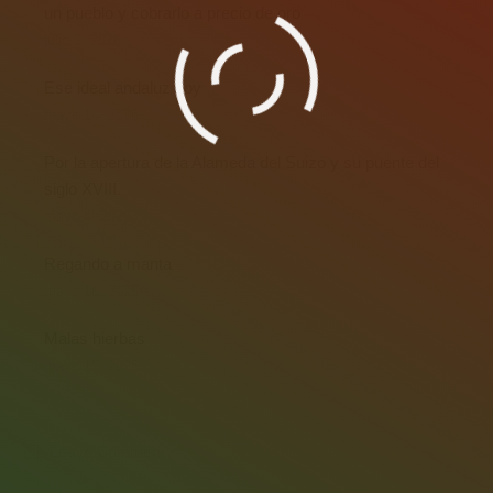
un pueblo y cobrarlo a precio de oro
julio 9, 2026
Ese ideal andaluz hoy
mayo 14, 2026
Por la apertura de la Alameda del Suizo y su puente del
siglo XVIII.
mayo 4, 2026
Regando a manta
mayo 16, 2025
Malas hierbas
mayo 15, 2025
Leave Comment