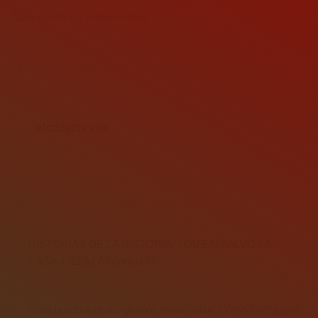
Una viñeta de Juanventosa
About the author
elcazarreyes
Otros post que te pueden interesar...
HISTORIAS DE LA HISTORIA: ¿QUIÉN SALVÓ LA
CASA-CILLA ( Alhóndiga )?
agosto 6, 2026
Guía práctica de la «gestión moderada»: Cómo hormigonar