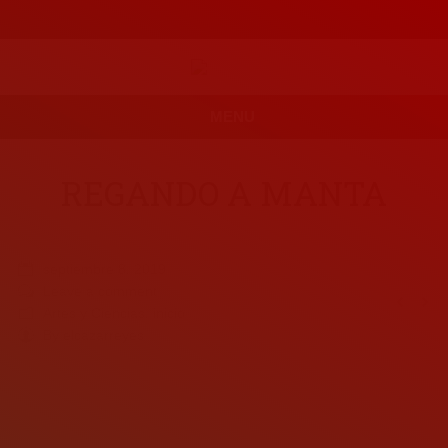
MENU
REGANDO A MANTA
septiembre 8, 2019
Leave a comment
Artes y Ciencias
,
inicio
By
elcazarreyes