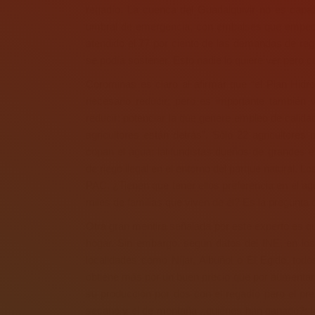
regadío. La cuenca del Guadalquivir no es capa
umbral de emergencia, con embalses que empeor
atendido el 77 por ciento de las demandas de rega
se podía sostener. Esto nadie lo quiere ver pero 
Corominas es claro al afirmar que “el Plan Hidr
necesario reducir; pero es importante también 
reducir: potenciar la que genere empleo de calidad
agricultores están detrás”. Sólo 22 agricultor
copan el agua: latifundistas dueños de grandes
de riego ilegal en el entorno del parque natural. 
PAC. ¿Tienen que tener ellos preferencia en el ag
miles de familias que viven de él? Es la pregunta d
Otra gran mentira señalada por este experto es q
hogar. Sin embargo, según datos del INE, en los
localidades como Níjar, Albuñol o El Egido, todo
obtiene más por un buen precio que por aumentar l
su producción por dos con el regadío pero el prec
secano y el de montaña ¿quiénes han ganado?: la