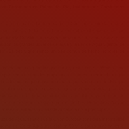
stuvo Corominas en Palma del Río, invitado por Cambiemos
 trata de una entidad formada por 13 entidades entre las que se
s, sindicatos… Todos ellos han abierto el debate acerca de qué
aunque la Constitución recoge que somos un Estado social y de
tas son los grandes usuarios del agua y la Ley del Agua vigente (de
uso”. Es decir, que siendo un bien común de hecho no lo es de
so del agua es para la agricultura, y resulta que el 85 por ciento
 por ciento de grandes propietarios. “Esta es la realidad, aunque
la industria los que consumen más agua, y no es cierto. El agua
ve al ciclo del agua de nuevo; el agua que consumen las grandes
a exportamos en forma de productos agrícolas cuyo margen de
 En el otro extremo, casos como el de Los Pedroches, “cuyos
s meses mientras a la Junta de Andalucía no le preocupa”.
luza del Agua, señaló que la Unión Europea considera insostenible
encima de 20: en Andalucía está en 50 y la causa principal es el