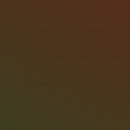
VÓ
Guía práctica de la «gestión moderada»: Cómo
hormigonar un pueblo y cobrarlo a precio de oro
julio 9, 2026
Por la apertura de la Alameda del Suizo y su puente
del siglo XVIII.
mayo 4, 2026
Malas hierbas
mayo 15, 2025
ds are marked
*