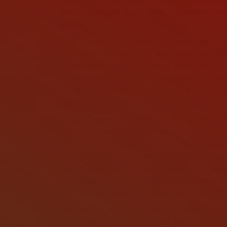
Mesa Social del Agua. Para presentarla, e
Palma.
Pero ¿qué es eso de “Mesa Social del Agua”? Se
encuentran organizaciones agrarias, ecologista
gestión queremos para nuestras aguas porque, “
derecho, la realidad es que los grandes latifundis
1985) no contempla un criterio social para su 
derecho.
Según Corominas, en España el 96 por ciento del u
de esa superficie agrícola está en manos de un 10
la idea más extendida es que son los hogares y 
que consumimos en los hogares se depura y vuel
explotaciones de agricultura intensiva no, l
beneficios reciben los grandes operadores”.
habitantes no tienen agua potable desde hace sei
Este experto, que fue Director de la Agencia Anda
que el índice de explotación del agua esté por 