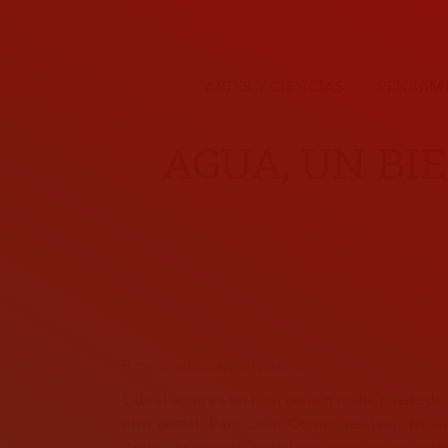
ARTES Y CIENCIAS
PENSAMI
AGUA, UN BI
diciembre 4, 2023
Leave a comment
Rosa María García Naranjo
Que el agua es un bien común nadie puede duda
otro costal. Para Joan Corominas (experto e
Agua) la gestión social del agua nunca exist