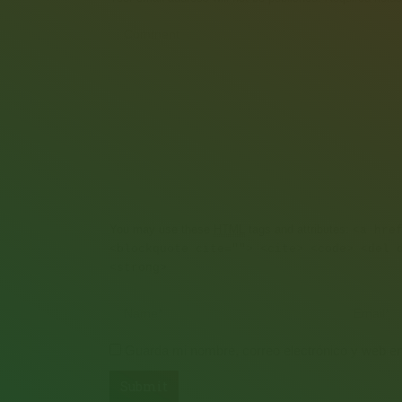
Comment
You may use these
HTML
tags and attributes:
<a hre
<blockquote cite=""> <cite> <code> <del 
<strong>
Name *
Email *
Guarda mi nombre, correo electrónico y web e
Submit