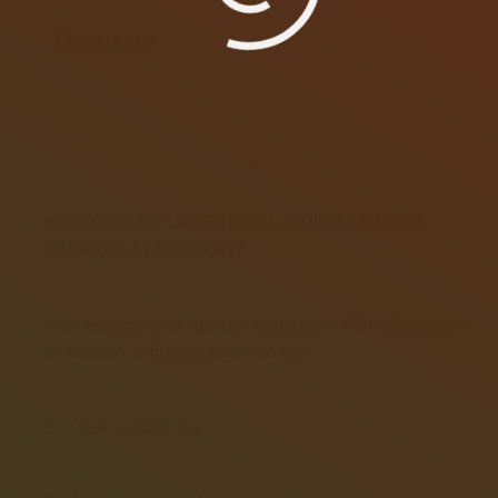
Cazarreyes
Otros post que te pueden interesar...
HISTORIAS DE LA HISTORIA: ¿QUIÉN SALVÓ LA
CASA-CILLA ( Alhóndiga )?
agosto 6, 2026
Guía práctica de la «gestión moderada»: Cómo hormigonar
un pueblo y cobrarlo a precio de oro
julio 9, 2026
Ese ideal andaluz hoy
mayo 14, 2026