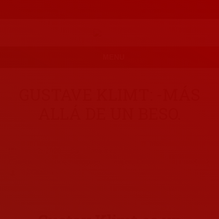
MENU
GUSTAVE KLIMT: -MÁS
ALLÁ DE UN BESO.
junio 2, 2020
Leave a comment
Artes y Ciencias
,
inicio
,
Pensamiento Crítico
By
Cazarreyes