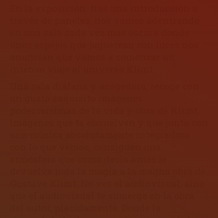
En la exposición, tras una introducción a
través de paneles, nos vamos adentrando
en una sala cada vez más oscura donde
unos espejos que juguetean con luces nos
anuncian que vamos a comenzar un
intenso viaje al universo Klimt.
Una sala diáfana y acogedora, recoge con
un gusto exquisito imágenes
poderosísimas de la vida y obra de Klimt,
imágenes que te envuelven y que junto con
una música absolutamente integradora
con lo que vemos, consiguen una
atmósfera que como decía antes le
devuelve toda la magia a la magna obra de
Gustave Klimt. No ves el audiovisual, sino
que el audiovisual te sumerge en la obra
del autor, plácidamente. Donde la