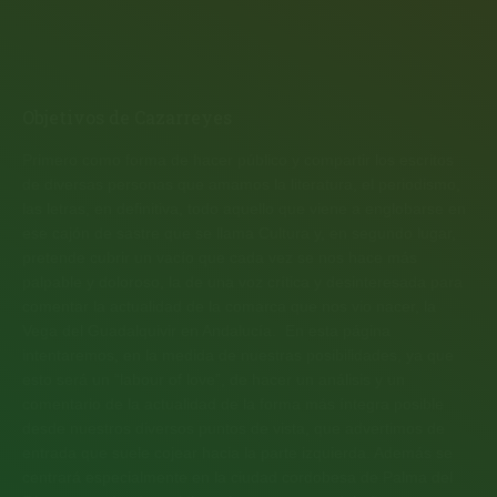
Objetivos de Cazarreyes
Primero como forma de hacer público y compartir los escritos
de diversas personas que amamos la literatura, el periodismo,
las letras, en definitiva, todo aquello que viene a englobarse en
ese cajón de sastre que se llama Cultura y, en segundo lugar,
pretende cubrir un vacío que cada vez se nos hace más
palpable y doloroso, la de una voz crítica y desinteresada para
comentar la actualidad de la comarca que nos vio nacer, la
Vega del Guadalquivir en Andalucía. En esta página
intentaremos, en la medida de nuestras posibilidades, ya que
esto será un “labour of love”, de hacer un análisis y un
comentario de la actualidad de la forma más íntegra posible
desde nuestros diversos puntos de vista, que advertimos de
entrada que suele cojear hacia la parte izquierda. Además se
centrará especialmente en la ciudad cordobesa de Palma del