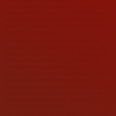
estéticamente atractiva, está llena de
ornamentación vistosa (viva Bizancio) y
es profundamente sensual (femme fatale);
su obra es “bonita” atendiendo a un criterio
superficial de belleza.
La reproducción en serie de su obra la
acerca al “Gran Público” y en mi opinión,
también la descontextualiza. Se difumina
el camino para llegar a la persona, a su
esencia creadora. ¿Dónde queda su
emoción?, ¿qué sentía?, ¿quién era?, ¿cómo
vivía hacia dentro? Para devolverle la
MAGIA, la pulsión de lo intangible hay que
entrar en su mundo, leer la evolución de su
lenguaje artístico a la par que su
evolución como persona.
Con Klimt es obligatorio dejarnos atrapar