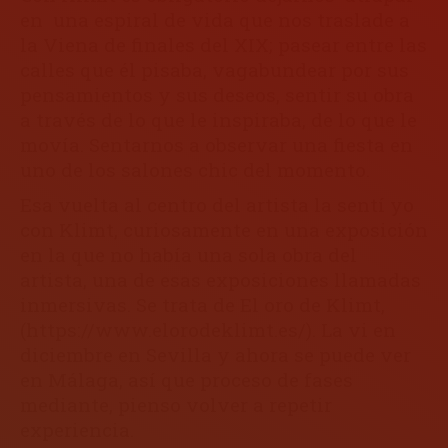
en una espiral de vida que nos traslade a
la Viena de finales del XIX; pasear entre las
calles que él pisaba, vagabundear por sus
pensamientos y sus deseos, sentir su obra
a través de lo que le inspiraba, de lo que le
movía. Sentarnos a observar una fiesta en
uno de los salones chic del momento.
Esa vuelta al centro del artista la sentí yo
con Klimt, curiosamente en una exposición
en la que no había una sola obra del
artista, una de esas exposiciones llamadas
inmersivas. Se trata de El oro de Klimt,
(
https://www.elorodeklimt.es/
). La vi en
diciembre en Sevilla y ahora se puede ver
en Málaga, así que proceso de fases
mediante, pienso volver a repetir
experiencia.