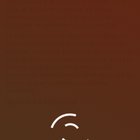
sensualidad y la evocación propias de la
obra de Klimt, se conjugan en plena
armonía con el lugar y el sonido, la
felicidad se convierte en algo posible.
La impresión que te causa una exposición
tiene que ver con lo que ves junto con lo
que eres y cómo te sientes en ese momento,
para mí fue una sosegada travesía hacia la
belleza, en el concepto platónico del
término de identificación de lo bello con lo
bueno; al que yo añado, y lo bueno,
necesario.
Autora: La Laberinta
About the author