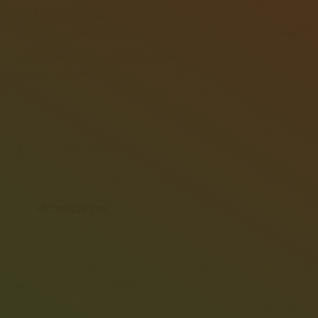
PS: Nerea Pérez de las Heras es la autora de la obra
«Feminismo para torpes» y del podcast «Saldremos mejores»
https://www.podiumpodcast.com/podcasts/saldremos-
mejores-podium-os/
About the author
elcazarreyes
Otros post que te pueden interesar...