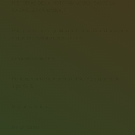
HISTORIAS DE LA HISTORIA: ¿QUIÉN SALVÓ LA
CASA-CILLA ( Alhóndiga )?
agosto 6, 2026
Guía práctica de la «gestión moderada»: Cómo hormigonar
un pueblo y cobrarlo a precio de oro
julio 9, 2026
Ese ideal andaluz hoy
mayo 14, 2026
Por la apertura de la Alameda del Suizo y su puente del
siglo XVIII.
mayo 4, 2026
Regando a manta
mayo 16, 2025
Malas hierbas
mayo 15, 2025