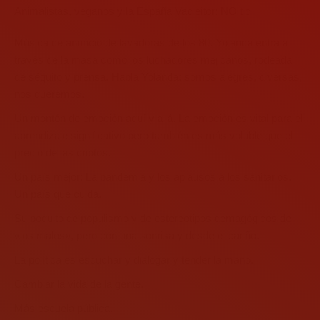
Animalistas, veganos y la España Vacieitor: NO tic
Música de anuncio de lavadoras de los 80. Yolanda entra a
través de la masa como los luchadores mejicanos, rodeada
de séquito y prensa. Habla Yolanda: somos alegres, diversas,
nos queremos.
Un montón de emoción aquí y allá. La emoción es vital para el
aprendizaje significativo pero también es más voluble que el
precio de las criptos.
Un país mejor: La pandemia y los aplausos a los sanitarios.
Un país que cuida.
Su poquito de populismo y de estereotipos demagógicos de
«los malos», pero con una sonrisa y desde el cariño.
La política es escuchar y dialogar y tender la mano.
Cambiar la vida de la gente.
Más escuela pública.