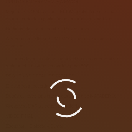
PUNTOS ENTERAMENTE A FAVOR
Mejor que el 15M, sin duda. El 15M se olvidó de que una
enorme parte de la población no era urbanita ni politóloga.
No ha usado la carta de «Ese Pánico Imbécil».
Al menos no se llama SUMEMOS, que hubiese sido un
descojone.
La limonada gratis estaba buena y el vaso conmemorativo
mola mucho (lo vendo en wallapop por 50€).
PEQUEÑOS DETALLES FATALES
El color rosa recuerda al de UPyD.
Detrás del escenario hay un cartel que dice MATADERO.
Ayuso y suMAR se deben partir de risa.
VIDEO FINAL
Escuchar + Dialogar = Sumar