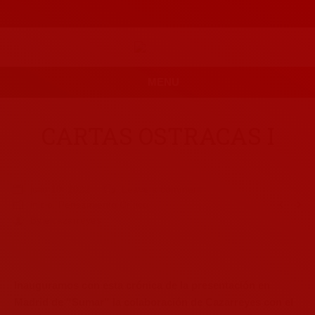
MENU
CARTAS OSTRACAS I
julio 10, 2022
Leave a comment
inicio
,
Pensamiento Crítico
By
elcazarreyes
Inauguramos con esta crónica de la presentación en
Madrid de “Sumar” la colaboración de Cazarreyes con el