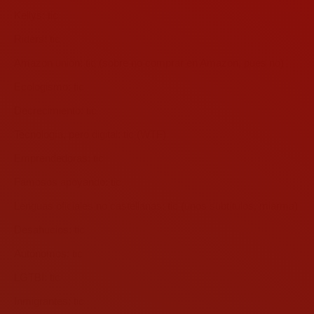
Kellys: tic
Riders: tic
Amazon union: tic (sobre no comprar en Amazon, pues no)
Ecologismo: tic
Decrecimiento: tic
Tecnología, pero digital: tic (WTF)
Emprendedoras: tic
Famosos apoyando: tic
Lenguas oficiales no castellanas: tic (unos subtítulos, miarma)
Desahucios: tic
Autónomos: tic
LGTBI: tic
Inmigrantes: tic