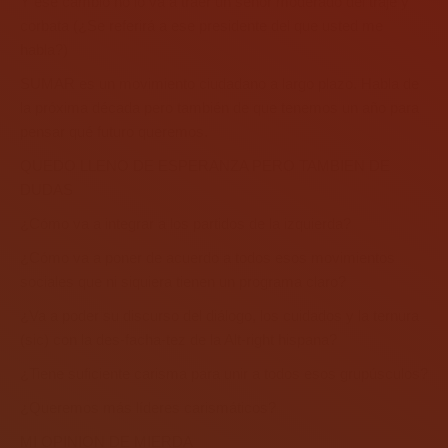
Y ese cambio no lo va a traer un señor moderado del traje y
corbata (¿Se referirá a ese presidente del que usted me
habla?)
SUMAR es un movimiento ciudadano a largo plazo. Habla de
la próxima década pero también de que tenemos un año para
pensar qué futuro queremos.
QUEDO LLENO DE ESPERANZA PERO TAMBIEN DE
DUDAS
¿Cómo va a integrar a los partidos de la izquierda?
¿Cómo va a poner de acuerdo a todos esos movimientos
sociales que ni siquiera tienen un programa claro?
¿Va a poder su discurso del diálogo, los cuidados y la ternura
(sic) con la des-facha-tez de la Alt-right hispana?
¿Tiene suficiente carisma para unir a todos esos grupúsculos?
¿Queremos más líderes carismáticos?
MI OPINION DE MIERDA