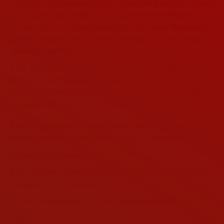
politólogo e historiador Parlo Amatar, un palmeño exiliado
en la capital que asiste a su actualidad con esa lucidez y
humor que tanto necesitamos hoy día. Cartas Ostracas es
el diario epistolar de un autor que hace de la sátira una
forma de supervivencia.
8 DE JULIO DE 2022. Teniendo en cuenta que hoy es el
Orgullo, el Mad Cool y hace un calor de cojones, hay
muchísima gente (5000 personas dicen, pero yo he estado en
el mismo espacio 20 veces y me parece mucha gente esa).
Partamos de la base de que Yolanda cae tan naturalmente
bien a la izquierda como Ayuso lo hace a la derecha.
Montañas de cámaras.
Presenta Nerea Pérez que no sé quién es (pero me dicen que
su podcast lo está petando).
Hablen varies miembres de les movimientes sociales:
Feminismo: tic