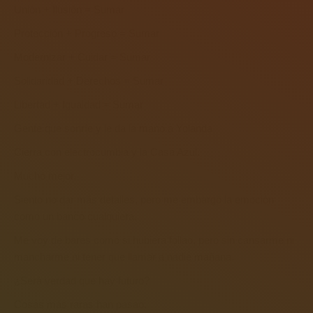
Unión + Ilusión = Sumar
Protección + Progreso = Sumar
Modernizar + Cuidar = Sumar
Solidaridad + Derechos = Sumar
Libertad + Igualdad = Sumar
Gente que sonríe y le da la mano a Yolanda
Cierra con electrocumbia y la Casa Azul.
Mucho mejor.
Siento no dar más detalles, pero me embargó la emoción
como un banco cualquiera.
Me voy de bares como si hubiera follao, pero sin cansarme ni
mancharme ni tener que llamar a nadie mañana.
¿Será verdad que hay futuro?
Cosas más raras han pasao.