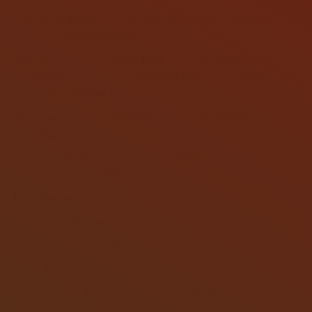
Yolanda no puede no caerte bien. No puedes no estar de
acuerdo con sus propuestas.
Uno, en su cinismo viejuno, teme que será tan fácilmente
ridiculizable como las madalenas de Carmena en este
ambiente de hijos de Bannon.
Es fundamental que no se olvide que es sólo MAS
SOCIALDEMOCRACIA.
¿Es preferible su propuesta sobre el papel a todo lo que
hemos visto hasta ahora?
Probablemente sí.
¿Es justa y necesaria?
Es nuestro deber y salvación.
¿Va a funcionar?
Pues tampoco es que tengamos muchas opciones.