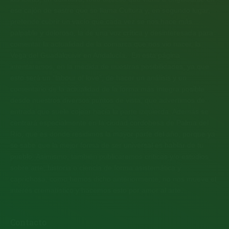
ese cajón de sastre que se llama Cultura y, en segundo lugar,
pretende cubrir un vacío que cada vez se nos hace más
palpable y doloroso, la de una voz crítica y desinteresada para
comentar la actualidad de la comarca que nos vio nacer, la
Vega del Guadalquivir en Andalucía. En esta página
intentaremos, en la medida de nuestras posibilidades, ya que
esto será un “labour of love”, de hacer un análisis y un
comentario de la actualidad de la forma más íntegra posible
desde nuestros diversos puntos de vista, que advertimos de
entrada que suele cojear hacia la parte izquierda. Además se
centrará especialmente en la ciudad cordobesa de Palma del
Río, que es donde residimos la mayor parte del año, porque ya
se sabe que la mejor forma de ser universal es hablar de tu
pueblo. Asimismo, también publicaremos críticas y/o estudios
sobre arte, historia o ciencia de forma asistemática y
caprichosa, como hemos dicho anteriormente, no nos mueve el
interés crematístico y hacemos esto por amor al arte.
Contacto