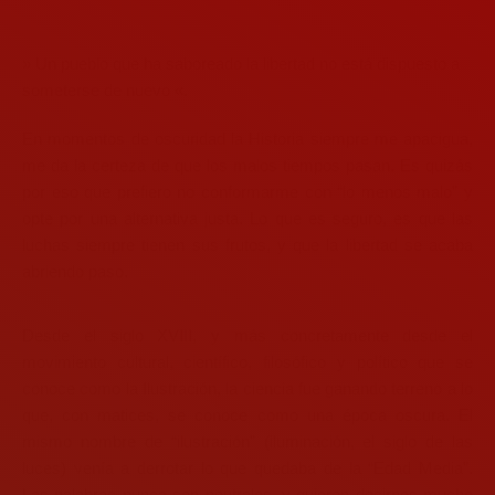
» Un pueblo que ha saboreado la libertad no está dispuesto a
someterse de nuevo «.
En momentos de oscuridad la Historia siempre me apacigua,
me da la certeza de que los malos tiempos pasan. Es quizás
por eso que prefiero no conformarme con “lo menos malo” y
opte por una alternativa justa. Lo que es seguro, es que las
luchas siempre tienen sus frutos, y que la libertad se acaba
abriendo paso.
Desde el siglo XVIII, y más concretamente desde el
movimiento cultural, científico, filosófico y político que se
conoce como la Ilustración, la ciencia fue ganando terreno a lo
que, con matices, se conoce como una época oscura. El
mismo nombre de “ilustración” (iluminación, el siglo de las
luces) venía a derrotar lo que quedaba de la “Edad Media”.
Las palabras nunca son neutrales, y quieren decirnos mucho