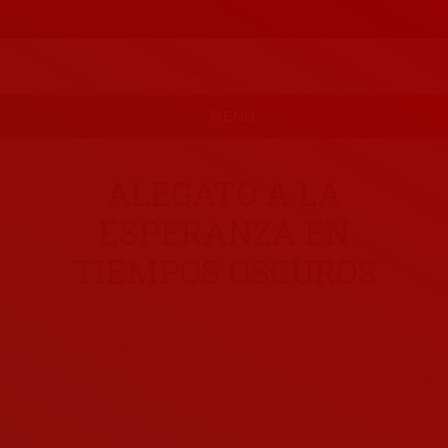
MENU
ALEGATO A LA
ESPERANZA EN
TIEMPOS OSCUROS
noviembre 24, 2019
Leave a comment
inicio
,
Pensamiento Crítico
By
elcazarreyes