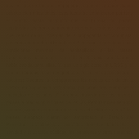
ideales que se forjaron empaparon al pueblo, y como había
pasado cien años antes, esas ideas se expandieron por todo
el mundo, hasta tal punto que en Europa los países
capitalistas tuvieron que inventar algo para contener las ideas
que venían de allí. Además de la propaganda anticomunista,
pusieron en marcha el Estado del Bienestar, lo que daba unas
condiciones mínimas de habitabilidad a las clases
trabajadoras haciéndoles ver que en el capitalismo también
había cabida para ellas. Y, tras un siglo corto, la URSS y el
bloque comunista se desquebrajó. Y volvieron los tiempos
oscuros: Oscuros, si comparamos los niveles de vida en la
URSS, en Yugoslavia o Rumanía, por poner tres ejemplos, a
mediados de los años 80, y cómo malvivían en los mismos
países a mediados o finales de los 90. Pero también tiempos
oscuros, viendo cómo una vez caído el “telón de acero” los
países europeos dieron por amortizado el Estado del
Bienestar: Las ofensivas contra los derechos laborales, la
sanidad y educación públicas, las pensiones y otros derechos