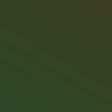
Andalucía estamos experimentando fuertemente.
Pero es en estos momentos en los que, precisamente, la
Historia me vuelve a recordar que tras estos momentos de
reacción siempre ha habido otra ola que ha vuelto a la orilla
cargada de fuerza revolucionaria. Porque como me dijera
hace quince años aquel profesor al explicarme la Revolución
Francesa, un pueblo que ha saboreado la libertad no está
dispuesto a someterse de nuevo. Palabras como esas se te
marcan en el corazón de por vida.
Un artículo Fran J. R. León
Palma del Río, 22/11/2019
About the author