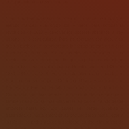
cualquier intentona revolucionaria.
Y así fue. Famosos son los “cien mil hijos de San Luis”: el
ejército francés que cruzó los Pirineos para sofocar la
revolución de 1820 y devolver los poderes absolutos al rey
español, y lo consiguieron. Pero no contaban con algo, y es
que un pueblo que ha saboreado la libertad no está dispuesto
a someterse de nuevo. Y como las olas vuelven a la orilla, las
revoluciones volvieron a sacudir aquellos países donde habían
llegado las ideas revolucionarias: Revoluciones en 1820, en
1830, 1840… y 1848. Fue en este último año cuando, en
Francia de nuevo, surgió la Comuna de París. Ese mismo año
Karl Marx y Friedrich Engels habían publicado El Manifiesto
Comunista. Las ideas de este libro son fruto de su época, pero
también han sido las más influyentes en todo el mundo desde
entonces hasta hoy. Los ideales de libertad, igualdad y
fraternidad de hasta entonces se profundizaron hasta llegar a
la raíz de los problemas de la sociedad, es decir: las raíces de
la opresión, la desigualdad y la hostilidad: La sociedad de