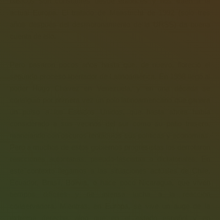
básicos son constantes desde entonces y nos traen a la
actual Europa. El tratado de Maastricht de 1992 (sólo tres
años después del desmoronamiento de la URSS) da buena
cuenta de ello.
Pero pasaron pocos años hasta que, de nuevo, floreció el
segundo proceso libertador de Latinoamérica. En 1998 llegó al
poder Hugo Chávez en Venezuela, y en una década se
consiguió por primera vez un polo latinoamericano que ganara
un pulso a los Estados Unidos, que hasta ahora había
considerado a sus vecinos del sur como su patio trasero,
manejando con oscuros tentáculos sus políticas y economías.
Pero a muchos de estos gobiernos progresistas los derrotaron
reacciones autoritarias, pseudo-fascistas o dictatoriales. En
este contexto llegamos a las situaciones actuales de Chile,
Ecuador, Brasil, Bolivia, o hace poco Nicaragua, que viven
tiempos difíciles y de intensa lucha a la reacción
conservadora. Mientras, en Europa, se vive un auge de la
extrema derecha, algo que en el estado español y en