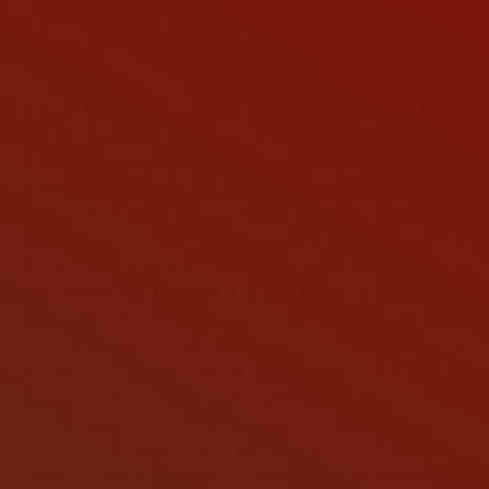
Matemáticas… Las raíces del renacimiento están en parte en
Córdoba y Damasco, y es algo que no siempre queda dicho.
Aunque hay muchos matices, decíamos que, grosso modo,
con la Ilustración se venía a terminar un proceso de
iluminación que comenzó en el Renacimiento para acabar con
la encorsetada Edad Media. Fue en ese siglo, con obras como
la Enciclopedia, que se concretaron los ideales de Libertad,
Igualdad y Fraternidad que eclosionaron violentamente en la
Revolución Francesa. Fue una crisis política y económica la
que llevó al rey Luis XVI a convocar una reunión de los
Estados Generales. Allí llegaron los tres estamentos (nobleza,
clero y pueblo llano), con sus propuestas, quejas y
reivindicaciones, para que la decisión fuera la misma de
siempre: El pueblo llano debía pagar mientras nobles y curas
seguían engordando. Pero esta vez los representantes del
pueblo llano, encabezados por una influyente burguesía,
dijeron que ya estaba bien: Se reunieron en el edificio donde