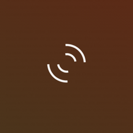
clases que oprimía, la religión que sometía, los arcaicos roles
sociales que perpetúan las injusticias.
Por supuesto estas revoluciones fueron respondidas por el
poder imperante de la época, siempre. Pero algo inesperado
pasó setenta años después de que Engels y Marx escribieran
su obra: Una revolución triunfó, en un país agrario y atrasado,
en el que aún existía una monarquía absoluta. Y esta
revolución no fue derrotada. Cien años después de que los
cien mil hijos de San Luis partieran de Francia a España para
sofocar la revolución, partieron tropas de hasta catorce
estados para sofocar una revolución en el Imperio Ruso, pero
fracasaron. Y aunque muchas ideas de aquel siglo de las
luces ya habían triunfado más o menos, por primera vez un
Estado se rigió al margen de los vicios que nacieron de
aquellas revoluciones liberales. Y aunque la pretensiosa
declaración de que en la URSS no existían clases sociales
sea algo más que discutible, lo que sí es cierto es que esos