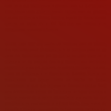
más de lo que entendemos a primera vista. Lo que se llamó
Edad Media venía a ser un periodo oscuro entre las grandes
culturas de Grecia y Roma, hasta la llegada del Renacimiento
que en los siglos XV y XVI hizo que las ciencias y el
conocimiento volvieran a florecer.
Quizás cabe aquí una minúscula mención, pero de justicia,
que nos merecemos en Andalucía. Y es que gran parte de las
ideas del Renacimiento (en las que se recuperó parte de la
sabiduría de las antiguas Grecia y Roma, como decíamos)
llegaron a Europa por la puerta de entrada de tantas culturas,
como es al-Andalus y el Estrecho de Gibraltar. Fueron las
traducciones que desde Toledo se hacían de textos
cordobeses, al igual que llegaban de Damasco (actual Siria)
bien directamente traídos de los autores de siglos pasados o
bien de autores de la época influenciados por estos, las que
posibilitaron tal vencimiento a la Edad Media. Eran textos de
Filosofía o Historia, pero también de Astronomía, de Medicina,