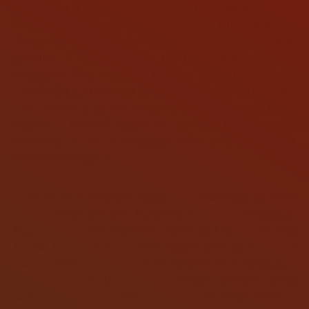
se jugaba a la pelota (como si hoy se reunieran en el Benito
Villamarín) y decidieron algo revolucionario: Firmaron en una
declaración que todos los ciudadanos tenían los mismos
derechos. Y decidieron algo tan revolucionario como la
constancia: Que seguirían reunidos hasta redactar una
constitución. La respuesta de la monarquía fue militar, como
cabe esperar, y en ese momento el pueblo, aupado por la
Asamblea Nacional salida de aquellos revolucionarios,
tomaron el arsenal de armas que había en la Bastilla para
hacer frente al ejército.
Conocido es el resultado: Guillotina, expansión de las ideas
revolucionarias por toda Europa (y América), ascenso de
Napoleón al poder, expansión militar de Francia por toda
Europa hasta Waterloo, última batalla para el emperador
francés. Entonces, los monarcas europeos se reunieron para
enterrar las ideas liberales para siempre, prestarse ayuda
mutua y a cualquier monarca que la necesitara frente a